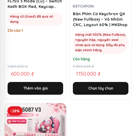
FL750 3 Mode (Cũ) – Switch
chọn
KEYCHRON
Kailh BOX Red, Keycap
Marshmallow | MKShop
có
Bàn Phím Cơ Keychron Q4
Hàng cũ (Used) đã qua sử
(New Fullbox) – Vỏ Nhôm
thể
dụng
CNC, Layout 60% | MKShop
được
Chỉ còn 1
chọn
Hàng mới 100% (New Fullbox),
nguyên hộp, nguyên seal
trên
chưa qua sử dụng. Đầy đủ phụ
trang
kiện chính hãng.
sản
Còn hàng
phẩm
Giá
Giá
1.650.000
₫
Giá
Giá
3.350.000
₫
600.000
₫
1.150.000
₫
gốc
hiện
gốc
hiện
là:
tại
là:
tại
Thêm vào giỏ
Chọn tùy chọn
1.650.000 ₫.
là:
3.350.000 ₫.
là:
600.000 ₫.
1.150.000 ₫.
-28%