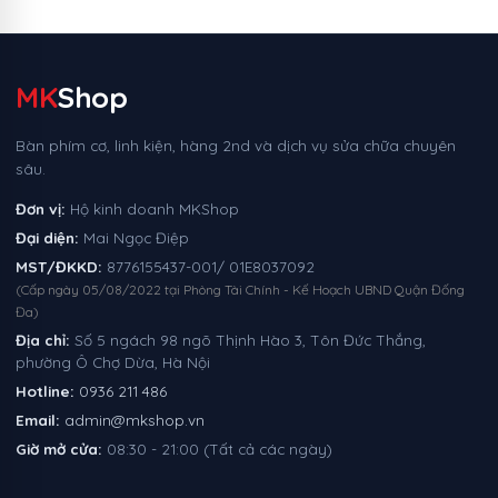
MK
Shop
Bàn phím cơ, linh kiện, hàng 2nd và dịch vụ sửa chữa chuyên
sâu.
Đơn vị:
Hộ kinh doanh MKShop
Đại diện:
Mai Ngọc Điệp
MST/ĐKKD:
8776155437-001/ 01E8037092
(Cấp ngày 05/08/2022 tại Phòng Tài Chính - Kế Hoạch UBND Quận Đống
Đa)
Địa chỉ:
Số 5 ngách 98 ngõ Thịnh Hào 3, Tôn Đức Thắng,
phường Ô Chợ Dừa, Hà Nội
Hotline:
0936 211 486
Email:
admin@mkshop.vn
Giờ mở cửa:
08:30 - 21:00 (Tất cả các ngày)