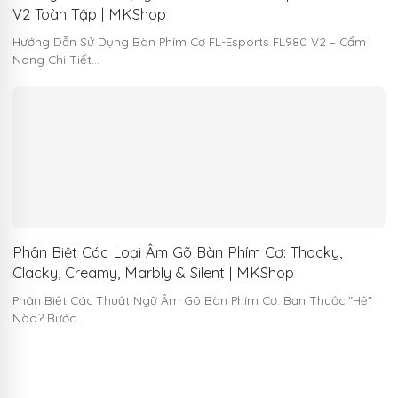
V2 Toàn Tập | MKShop
Hướng Dẫn Sử Dụng Bàn Phím Cơ FL-Esports FL980 V2 – Cẩm
Nang Chi Tiết…
Phân Biệt Các Loại Âm Gõ Bàn Phím Cơ: Thocky,
Clacky, Creamy, Marbly & Silent | MKShop
Phân Biệt Các Thuật Ngữ Âm Gõ Bàn Phím Cơ: Bạn Thuộc "Hệ"
Nào? Bước…