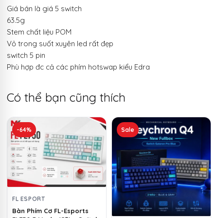
Giá bán là giá 5 switch
63.5g
Stem chất liệu POM
Vỏ trong suốt xuyên led rất đẹp
switch 5 pin
Phù hợp đc cả các phím hotswap kiểu Edra
Có thể bạn cũng thích
Sản
-64%
Sale
phẩm
này
có
nhiều
biến
thể.
FL ESPORT
Các
Bàn Phím Cơ FL-Esports
tùy