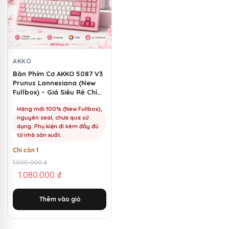
AKKO
Bàn Phím Cơ AKKO 5087 V3
Prunus Lannesiana (New
Fullbox) – Giá Siêu Rẻ Chỉ
1100k | MKShop
Hàng mới 100% (New Fullbox),
nguyên seal, chưa qua sử
dụng. Phụ kiện đi kèm đầy đủ
từ nhà sản xuất.
Chỉ còn 1
Giá
Giá
1.500.000
₫
1.080.000
₫
gốc
hiện
là:
tại
Thêm vào giỏ
1.500.000 ₫.
là:
1.080.000 ₫.