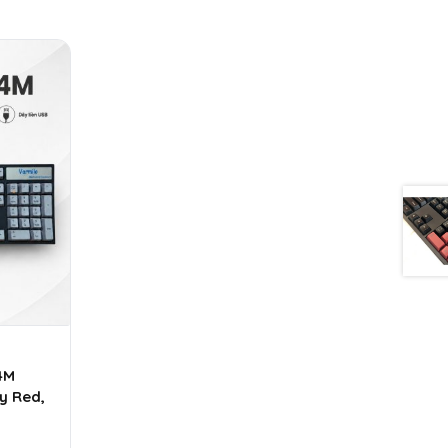
4M
ry Red,