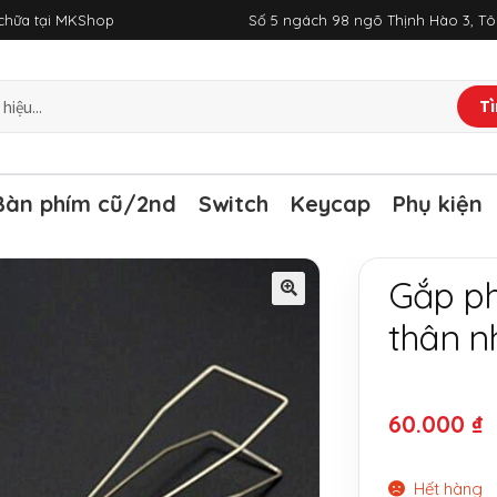
a chữa tại MKShop
Số 5 ngách 98 ngõ Thịnh Hào 3, T
Tì
Bàn phím cũ/2nd
Switch
Keycap
Phụ kiện
Gắp ph
thân n
60.000
₫
Hết hàng