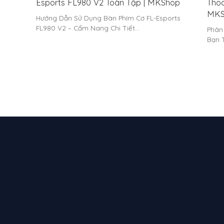
Esports FL980 V2 Toàn Tập | MKShop
Thoc
MKS
Hướng Dẫn Sử Dụng Bàn Phím Cơ FL-Esports
FL980 V2 – Cẩm Nang Chi Tiết…
Phân
Bạn 