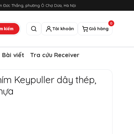
ôn Đức Thắng, phường Ô Chợ Dừa, Hà Nội
0
m kiếm
Tài khoản
Giỏ hàng
Tìm kiếm
Bài viết
Tra cứu Receiver
ím Keypuller dây thép,
hựa