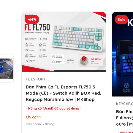
Sản
-64%
Sale
phẩm
này
có
nhiều
biến
thể.
Các
tùy
chọn
có
FL ESPORT
thể
Bàn Phím Cơ FL-Esports FL750 3
được
Mode (Cũ) – Switch Kailh BOX Red,
chọn
Keycap Marshmallow | MKShop
trên
KEYCHR
trang
Hàng cũ (Used) đã qua sử dụng
Bàn Ph
sản
Chỉ còn 1
Fullbox
phẩm
60% | 
Bảo hành 3 tháng
Hàng mới