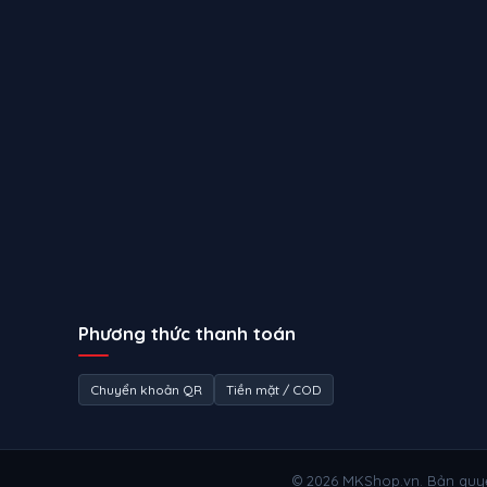
Phương thức thanh toán
Chuyển khoản QR
Tiền mặt / COD
© 2026 MKShop.vn. Bản quy