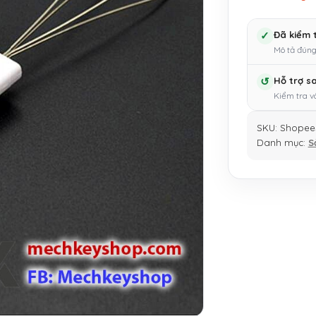
✓
Đã kiểm 
Mô tả đúng
↺
Hỗ trợ s
Kiểm tra v
SKU:
Shopee
Danh mục:
S