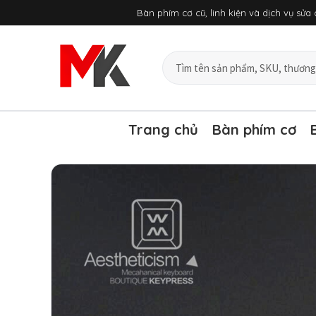
Chuyển
Bàn phím cơ cũ, linh kiện và dịch vụ sử
đến
nội
dung
Tìm
sản
phẩm
và
bài
Trang chủ
Bàn phím cơ
viết