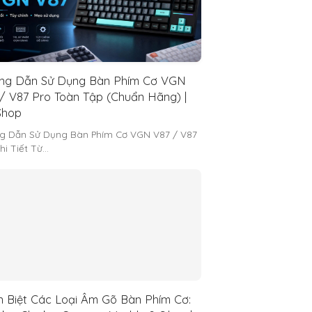
ng Dẫn Sử Dụng Bàn Phím Cơ VGN
/ V87 Pro Toàn Tập (Chuẩn Hãng) |
hop
g Dẫn Sử Dụng Bàn Phím Cơ VGN V87 / V87
hi Tiết Từ…
 Biệt Các Loại Âm Gõ Bàn Phím Cơ: