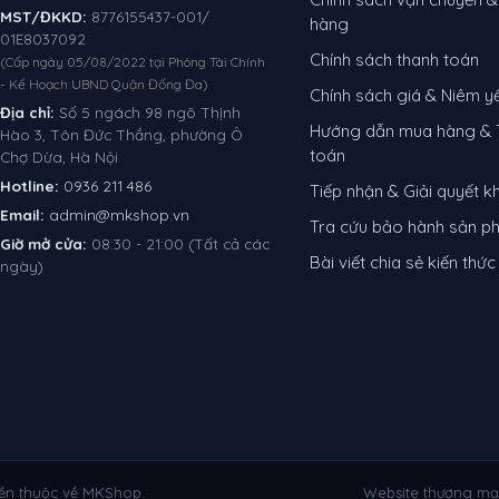
MST/ĐKKD:
8776155437-001/
hàng
01E8037092
Chính sách thanh toán
(Cấp ngày 05/08/2022 tại Phòng Tài Chính
- Kế Hoạch UBND Quận Đống Đa)
Chính sách giá & Niêm y
Địa chỉ:
Số 5 ngách 98 ngõ Thịnh
Hướng dẫn mua hàng & 
Hào 3, Tôn Đức Thắng, phường Ô
toán
Chợ Dừa, Hà Nội
Hotline:
0936 211 486
Tiếp nhận & Giải quyết kh
Email:
admin@mkshop.vn
Tra cứu bảo hành sản 
Giờ mở cửa:
08:30 - 21:00 (Tất cả các
Bài viết chia sẻ kiến thức
ngày)
ền thuộc về MKShop.
Website thương mại