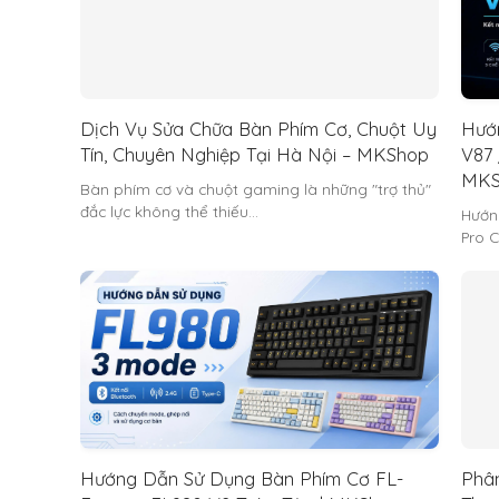
Dịch Vụ Sửa Chữa Bàn Phím Cơ, Chuột Uy
Hướ
Tín, Chuyên Nghiệp Tại Hà Nội – MKShop
V87 
MKS
Bàn phím cơ và chuột gaming là những "trợ thủ"
đắc lực không thể thiếu…
Hướn
Pro C
Hướng Dẫn Sử Dụng Bàn Phím Cơ FL-
Phân