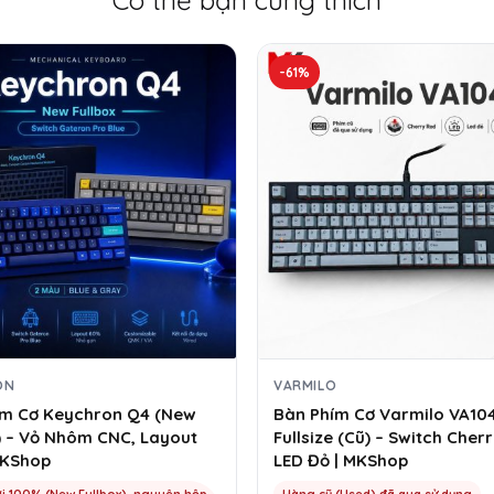
Có thể bạn cũng thích
-61%
ON
VARMILO
ím Cơ Keychron Q4 (New
Bàn Phím Cơ Varmilo VA10
) – Vỏ Nhôm CNC, Layout
Fullsize (Cũ) – Switch Cher
MKShop
LED Đỏ | MKShop
 100% (New Fullbox), nguyên hộp,
Hàng cũ (Used) đã qua sử dụng