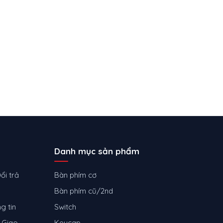
Danh mục sản phẩm
ổi trả
Bàn phím cơ
Bàn phím cũ/2nd
g tin
Switch
 Giao
Keycap