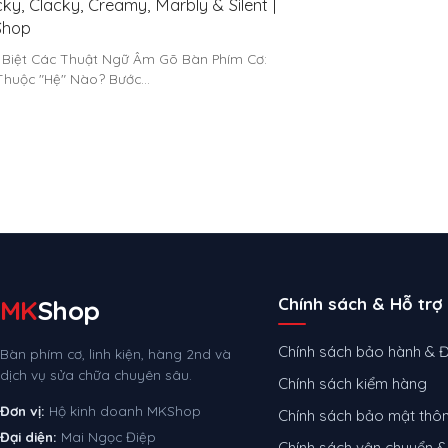
ky, Clacky, Creamy, Marbly & Silent |
hop
 Biệt Các Thuật Ngữ Âm Gõ Bàn Phím Cơ:
Thuộc "Hệ" Nào? Bước…
Chính sách & Hỗ trợ
MK
Shop
Chính sách bảo hành & Đ
Bàn phím cơ, linh kiện, hàng 2nd và
dịch vụ sửa chữa chuyên sâu.
Chính sách kiểm hàng
Đơn vị:
Hộ kinh doanh MKShop
Chính sách bảo mật thôn
Đại diện:
Mai Ngọc Điệp
Chính sách vận chuyển &