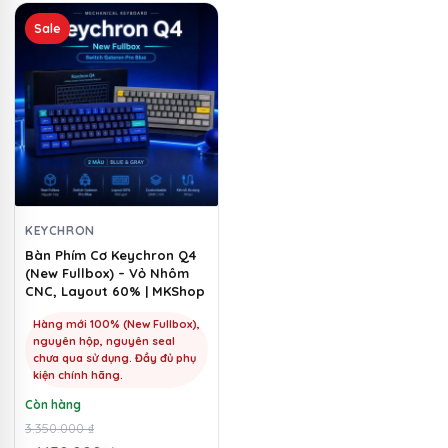
Sản
Sale
phẩm
này
có
nhiều
biến
thể.
Các
tùy
chọn
KEYCHRON
có
Bàn Phím Cơ Keychron Q4
(New Fullbox) – Vỏ Nhôm
thể
CNC, Layout 60% | MKShop
được
chọn
Hàng mới 100% (New Fullbox),
nguyên hộp, nguyên seal
trên
chưa qua sử dụng. Đầy đủ phụ
trang
kiện chính hãng.
sản
Còn hàng
phẩm
Giá
Giá
3.350.000
₫