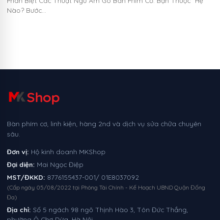
Phân Biệt Các Thuật Ngữ Âm Gõ Bàn Phím Cơ: Bạn Thuộc "Hệ"
Nào? Bước…
Shop
Bàn phím cơ, linh kiện, hàng 2nd và dịch vụ sửa chữa chuyên
sâu.
Đơn vị:
Hộ kinh doanh MKShop
Đại diện:
Mai Ngọc Điệp
MST/ĐKKD:
8776155437-001/ 01E8037092
(Cấp ngày 05/08/2022 tại Phòng Tài Chính - Kế Hoạch UBND Quận Đống
Đa)
Địa chỉ:
Số 5 ngách 98 ngõ Thịnh Hào 3, Tôn Đức Thắng,
phường Ô Chợ Dừa, Hà Nội