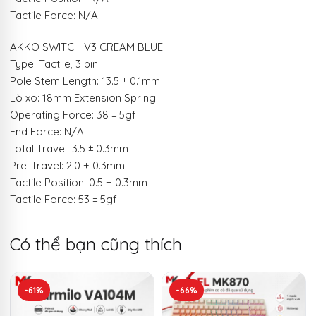
Tactile Force: N/A
AKKO SWITCH V3 CREAM BLUE
Type: Tactile, 3 pin
Pole Stem Length: 13.5 ± 0.1mm
Lò xo: 18mm Extension Spring
Operating Force: 38 ± 5gf
End Force: N/A
Total Travel: 3.5 ± 0.3mm
Pre-Travel: 2.0 + 0.3mm
Tactile Position: 0.5 + 0.3mm
Tactile Force: 53 ± 5gf
Có thể bạn cũng thích
-61%
-66%