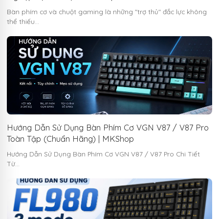
Bàn phím cơ và chuột gaming là những "trợ thủ" đắc lực không
thể thiếu…
Hướng Dẫn Sử Dụng Bàn Phím Cơ VGN V87 / V87 Pro
Toàn Tập (Chuẩn Hãng) | MKShop
Hướng Dẫn Sử Dụng Bàn Phím Cơ VGN V87 / V87 Pro Chi Tiết
Từ…