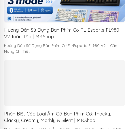
Hướng Dẫn Sử Dụng Bàn Phím Cơ FL-Esports FL980
V2 Toàn Tập | MKShop
Hướng Dẫn Sử Dụng Bàn Phím Cơ FL-Esports FL980 V2 – Cẩm
Nang Chi Tiết…
Phân Biệt Các Loại Âm Gõ Bàn Phím Cơ: Thocky,
Clacky, Creamy, Marbly & Silent | MKShop