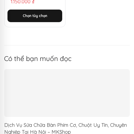
1.150.000
₫
gốc
hiện
là:
tại
Chọn tùy chọn
3.350.000 ₫.
là:
1.150.000 ₫.
Có thể bạn muốn đọc
Dịch Vụ Sửa Chữa Bàn Phím Cơ, Chuột Uy Tín, Chuyên
Nghiệp Tại Hà Nội – MKShop