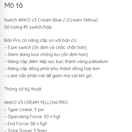
Mô tả
Switch AKKO v3 Cream Blue / (Cream Yellow)
Số lượng 45 switch/hộp
Bản Pro có nâng cấp so với bản cũ:
– 5 pin switch (ổn định và chắc chắn hơn)
– Stem dạng box chống bụi (ổn định hơn)
– Nâng cấp điểm tiếp xúc bạc thành vàng palladium
– Nâng cấp đồng phốt pho thành đồng hợp kim
– Lube sẵn phần rail để giảm ma sát khi gõ
Thông số kỹ thuật:
AKKO V3 CREAM YELLOW PRO:
– Type: Linear, 5 pin
– Operating Force: 50 ± 5gf
– End Force: 58 ± 5gf
– Total Travel: 3.3mm