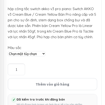
giá:
hộp công tắc switch akko v3 pro piano: Switch AKKO
từ
v3 Cream Blue / Cream Yellow Bản Pro nâng cấp với 5
210.000 ₫
pin cho sự ổn định, stem dạng box chống bụi và đã
được lube sẵn. Phiên bản Cream Yellow Pro là Linear
đến
với lực nhấn 50gf, trong khi Cream Blue Pro là Tactile
265.000 ₫
với lực nhấn 45gf. Phù hợp cho bàn phím cơ tùy chỉnh.
Màu sắc
Hộp
công
tắc
switch
Thêm vào giỏ hàng
Akko
V3
Pro
✓
Đã kiểm tra trước khi đăng bán
Mô tả đúng tình trạng và ảnh thực tế của sản phẩm.