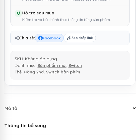
Piano
Cream
↺
Hỗ trợ sau mua
Yellow
Kiểm tra và bảo hành theo thông tin từng sản phẩm.
Blue
cho
bàn
Chia sẻ:
Facebook
Sao chép link
phím
cơ
SKU:
Không áp dụng
số
Danh mục:
Sản phẩm mới
,
Switch
lượng
Thẻ:
Hàng 2nd
,
Switch bàn phím
Mô tả
Thông tin bổ sung