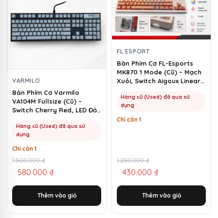
FL ESPORT
Bàn Phím Cơ FL-Esports
MK870 1 Mode (Cũ) – Mạch
VARMILO
Xuôi, Switch Aigoux Linear |
MKShop
Bàn Phím Cơ Varmilo
Hàng cũ (Used) đã qua sử
VA104M Fullsize (Cũ) –
dụng
Switch Cherry Red, LED Đỏ |
MKShop
Chỉ còn 1
Hàng cũ (Used) đã qua sử
dụng
Chỉ còn 1
Giá
Giá
1.500.000
₫
Giá
Giá
1.250.000
₫
580.000
₫
430.000
₫
gốc
hiện
gốc
hiện
là:
tại
là:
tại
Thêm vào giỏ
Thêm vào giỏ
1.500.000 ₫.
là:
1.250.000 ₫.
là:
580.000 ₫.
430.000 ₫.