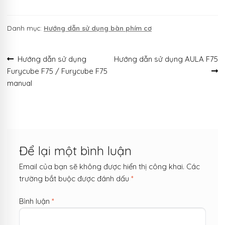
Danh mục:
Hướng dẫn sử dụng bàn phím cơ
Điều
Bài
Bài
Hướng dẫn sử dụng
Hướng dẫn sử dụng AULA F75
trước:
tiếp
Furycube F75 / Furycube F75
hướng
theo:
manual
bài
viết
Để lại một bình luận
Email của bạn sẽ không được hiển thị công khai.
Các
trường bắt buộc được đánh dấu
*
Bình luận
*