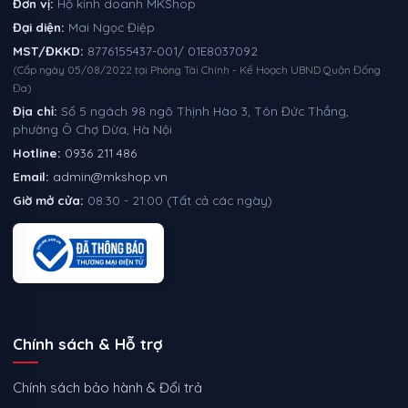
Đơn vị:
Hộ kinh doanh MKShop
Đại diện:
Mai Ngọc Điệp
MST/ĐKKD:
8776155437-001/ 01E8037092
(Cấp ngày 05/08/2022 tại Phòng Tài Chính - Kế Hoạch UBND Quận Đống
Đa)
Địa chỉ:
Số 5 ngách 98 ngõ Thịnh Hào 3, Tôn Đức Thắng,
phường Ô Chợ Dừa, Hà Nội
Hotline:
0936 211 486
Email:
admin@mkshop.vn
Giờ mở cửa:
08:30 - 21:00 (Tất cả các ngày)
Chính sách & Hỗ trợ
Chính sách bảo hành & Đổi trả