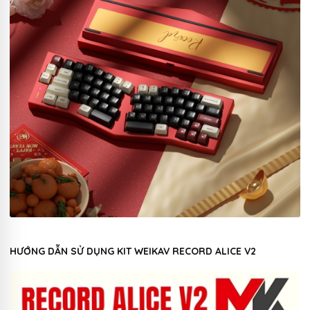
HƯỚNG DẪN SỬ DỤNG KIT WEIKAV RECORD ALICE V2