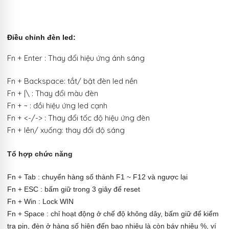
Điều chỉnh đèn led:
Fn + Enter : Thay đổi hiệu ứng ánh sáng
Fn + Backspace: tắt/ bật đèn led nền
Fn + |\ : Thay đổi màu đèn
Fn + ~ : đồi hiệu ứng led cạnh
Fn + <-/-> : Thay đổi tốc độ hiệu ứng đèn
Fn + lên/ xuống: thay đổi độ sáng
Tổ hợp chức năng
Fn + Tab : chuyển hàng số thành F1 ~ F12 và ngược lại
Fn + ESC : bấm giữ trong 3 giây để reset
Fn + Win : Lock WIN
Fn + Space : chỉ hoạt động ở chế độ không dây, bấm giữ để kiểm
tra pin, đèn ở hàng số hiện đến bao nhiêu là còn báy nhiêu %, ví