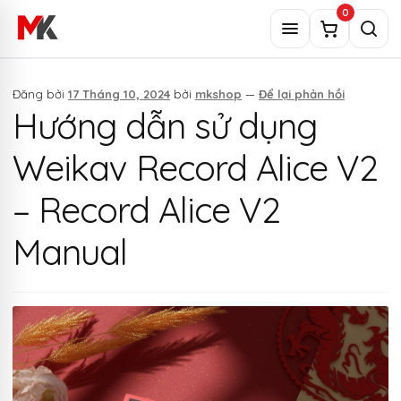
Chuyển
0
đến
Menu
Tìm
nội
kiếm
dung
Đăng bởi
17 Tháng 10, 2024
bởi
mkshop
—
Để lại phản hồi
Hướng dẫn sử dụng
Weikav Record Alice V2
– Record Alice V2
Manual