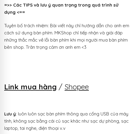
=>> Các TIPS và lưu ý quan trọng trong quá trình sử
dụng <==
Tuyên bố trách nhiệm: Bài viết này chỉ hướng dẫn cho anh em
cách sử dụng bàn phím. MKShop chỉ tiếp nhận và giải đáp
những thắc mắc về lỗi bàn phím khi mọi người mua bàn phím
bên shop. Trân trọng cảm ơn anh em <3
Link mua hàng
/
Shopee
Lưu ý
: luôn luôn sạc bàn phím thông qua cổng USB của máy
tính, không sạc bằng cái củ sạc khác như sạc dự phòng, sạc
laptop, tai nghe, điện thoại v.v