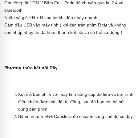
Gạt công tắt ” ON “/ Bấm Fn + Pgdn để chuyển qua lại 2.4 và
bluetooth
Nhấn và giữ FN + R cho tới khi đèn nháy nhanh
Cắm đầu USB vào máy tính ( khi đen trên phím R tắt và không
còn nhấp nháy thì đã hoàn thành kết nối và có thể sử dụng )
Phương thức kết nối Dây
Kết nối bàn phim với máy tinh bằng cáp dữ liệu và đợi trình
điêu khiển được cài đặt tự động, sau đó bạn có thể sử
dụng bàn phim.
Bấmn nhanh FN+ Capslock đê chuyển sang chế độ có đây