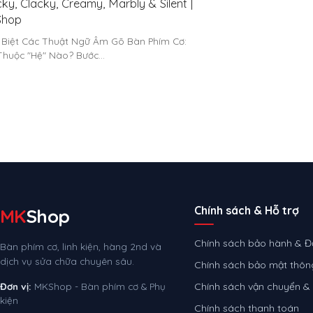
ky, Clacky, Creamy, Marbly & Silent |
hop
 Biệt Các Thuật Ngữ Âm Gõ Bàn Phím Cơ:
Thuộc "Hệ" Nào? Bước…
Chính sách & Hỗ trợ
MK
Shop
Chính sách bảo hành & Đổ
Bàn phím cơ, linh kiện, hàng 2nd và
dịch vụ sửa chữa chuyên sâu.
Chính sách bảo mật thông
Đơn vị:
MKShop - Bàn phím cơ & Phụ
Chính sách vận chuyển &
kiện
Chính sách thanh toán