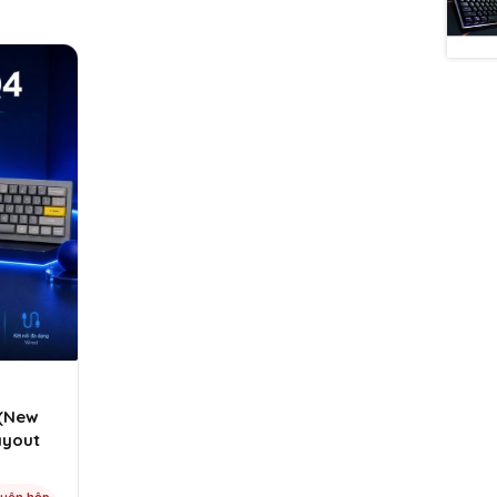
 (New
ayout
yên hộp,