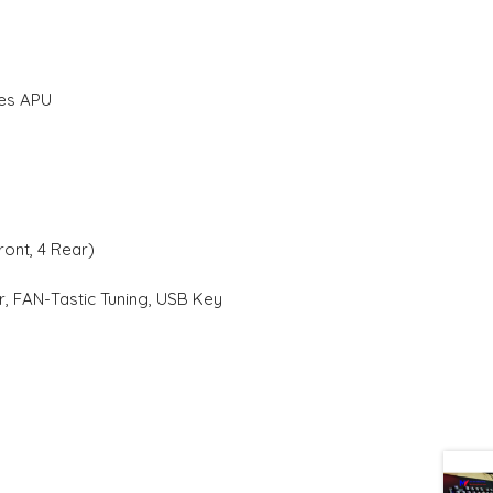
ies APU
ront, 4 Rear)
er, FAN-Tastic Tuning, USB Key