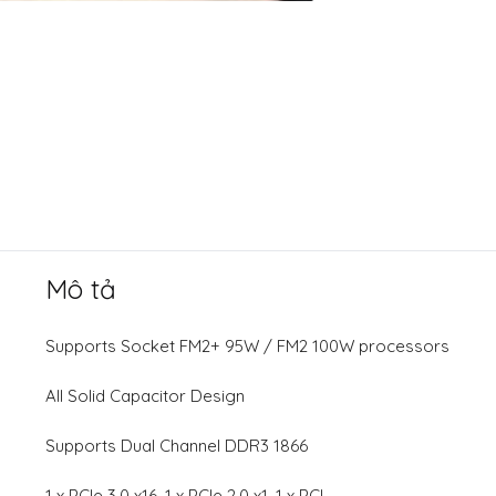
Mô tả
Supports Socket FM2+ 95W / FM2 100W processors
All Solid Capacitor Design
Supports Dual Channel DDR3 1866
1 x PCIe 3.0 x16, 1 x PCIe 2.0 x1, 1 x PCI