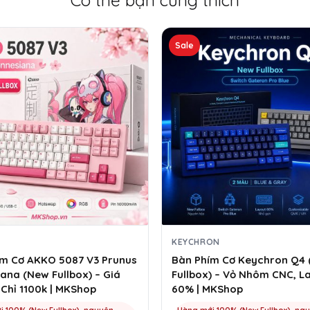
Sản
Sale
phẩm
này
có
nhiều
biến
thể.
Các
tùy
chọn
có
thể
được
chọn
trên
KEYCHRON
trang
ím Cơ AKKO 5087 V3 Prunus
Bàn Phím Cơ Keychron Q4
sản
ana (New Fullbox) – Giá
Fullbox) – Vỏ Nhôm CNC, L
phẩm
 Chỉ 1100k | MKShop
60% | MKShop
i 100% (New Fullbox), nguyên
Hàng mới 100% (New Fullbox), ngu