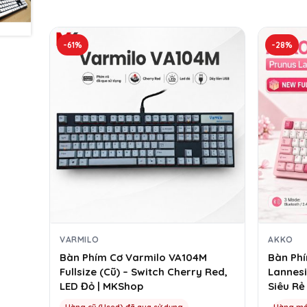
-61%
-28%
VARMILO
AKKO
Bàn Phím Cơ Varmilo VA104M
Bàn Ph
Fullsize (Cũ) – Switch Cherry Red,
Lannesi
LED Đỏ | MKShop
Siêu Rẻ
Hàng cũ (Used) đã qua sử dụng
Hàng mớ