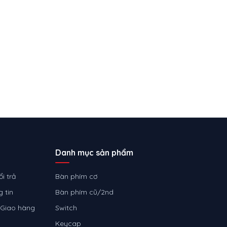
Danh mục sản phẩm
i trả
Bàn phím cơ
 tin
Bàn phím cũ/2nd
 Giao hàng
Switch
Keycap