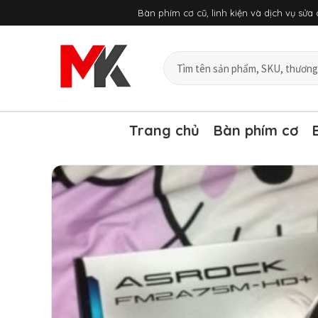
Chuyển
Bàn phím cơ cũ, linh kiện và dịch vụ sử
đến
nội
dung
Tìm
sản
phẩm
và
bài
Trang chủ
Bàn phím cơ
viết