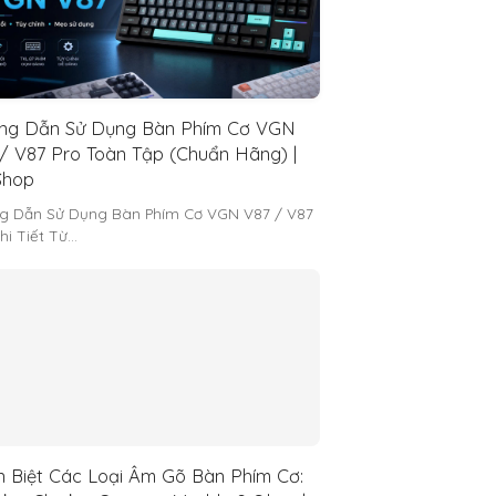
ng Dẫn Sử Dụng Bàn Phím Cơ VGN
/ V87 Pro Toàn Tập (Chuẩn Hãng) |
hop
g Dẫn Sử Dụng Bàn Phím Cơ VGN V87 / V87
hi Tiết Từ…
 Biệt Các Loại Âm Gõ Bàn Phím Cơ: