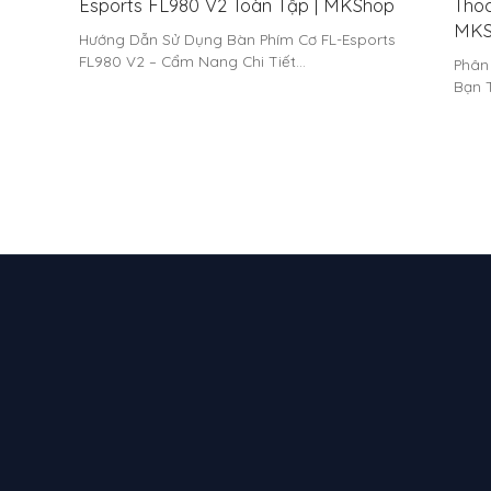
Esports FL980 V2 Toàn Tập | MKShop
Thoc
MKS
Hướng Dẫn Sử Dụng Bàn Phím Cơ FL-Esports
FL980 V2 – Cẩm Nang Chi Tiết…
Phân
Bạn 