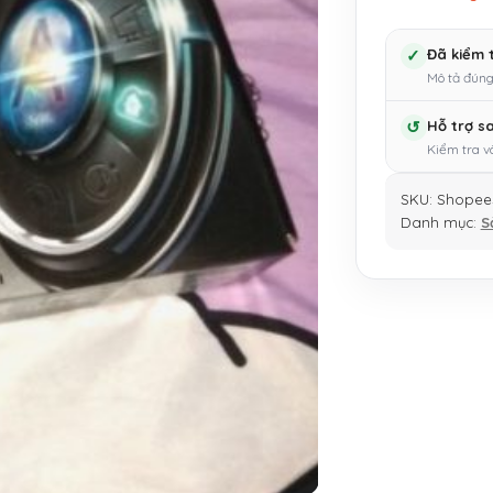
✓
Đã kiểm 
Mô tả đúng
↺
Hỗ trợ s
Kiểm tra v
SKU:
Shopee
Danh mục:
S