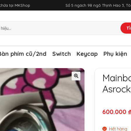
a chữa tại MKShop
Số 5 ngách 98 ngõ Thịnh Hào 3, T
Tì
Bàn phím cũ/2nd
Switch
Keycap
Phụ kiện
Mainb
Asroc
600.000
Hết hàng