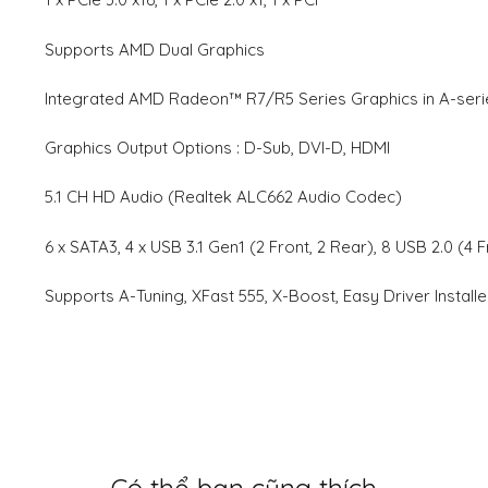
Supports AMD Dual Graphics
Integrated AMD Radeon™ R7/R5 Series Graphics in A-ser
Graphics Output Options : D-Sub, DVI-D, HDMI
5.1 CH HD Audio (Realtek ALC662 Audio Codec)
6 x SATA3, 4 x USB 3.1 Gen1 (2 Front, 2 Rear), 8 USB 2.0 (4 F
Supports A-Tuning, XFast 555, X-Boost, Easy Driver Install
Có thể bạn cũng thích