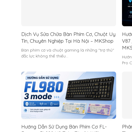
Dịch Vụ Sửa Chữa Bàn Phím Cơ, Chuột Uy
Hướ
Tín, Chuyên Nghiệp Tại Hà Nội – MKShop
V87 
MKS
Bàn phím cơ và chuột gaming là những "trợ thủ"
đắc lực không thể thiếu…
Hướn
Pro C
Hướng Dẫn Sử Dụng Bàn Phím Cơ FL-
Phân