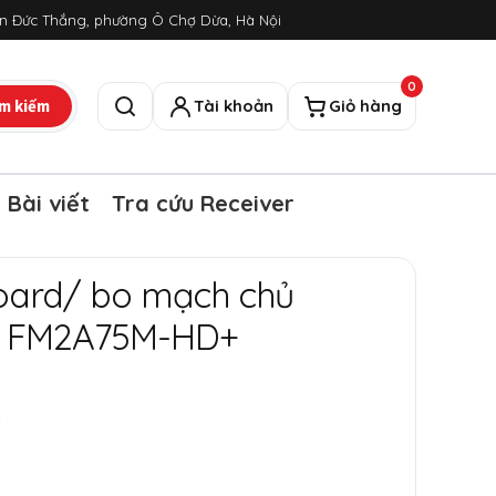
ôn Đức Thắng, phường Ô Chợ Dừa, Hà Nội
0
m kiếm
Tài khoản
Giỏ hàng
Tìm kiếm
Bài viết
Tra cứu Receiver
oard/ bo mạch chủ
k FM2A75M-HD+
₫