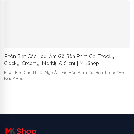
Phân Biệt Các Loại Âm Gõ Bàn Phím Cơ: Thocky,
Clacky, Creamy, Marbly & Silent | MKShop
Phân Biệt Các Thuật Ngữ Âm Gõ Bàn Phím Cơ: Bạn Thuộc "Hệ"
Nào? Bước…
Shop