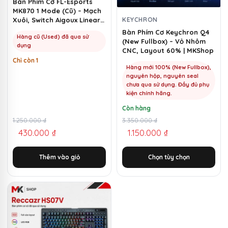
Bàn Phím Cơ FL-Esports
tùy
MK870 1 Mode (Cũ) – Mạch
chọn
KEYCHRON
Xuôi, Switch Aigoux Linear |
MKShop
có
Bàn Phím Cơ Keychron Q4
Hàng cũ (Used) đã qua sử
(New Fullbox) – Vỏ Nhôm
thể
dụng
CNC, Layout 60% | MKShop
được
Chỉ còn 1
chọn
Hàng mới 100% (New Fullbox),
nguyên hộp, nguyên seal
trên
chưa qua sử dụng. Đầy đủ phụ
trang
kiện chính hãng.
sản
Còn hàng
phẩm
Giá
Giá
1.250.000
₫
Giá
Giá
3.350.000
₫
430.000
₫
1.150.000
₫
gốc
hiện
gốc
hiện
là:
tại
là:
tại
Thêm vào giỏ
Chọn tùy chọn
1.250.000 ₫.
là:
3.350.000 ₫.
là:
430.000 ₫.
1.150.000 ₫.