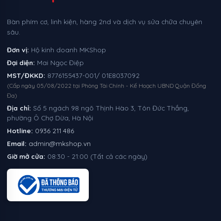
Bàn phím cơ, linh kiện, hàng 2nd và dịch vụ sửa chữa chuyên
sâu.
Đơn vị:
Hộ kinh doanh MKShop
Đại diện:
Mai Ngọc Điệp
MST/ĐKKD:
8776155437-001/ 01E8037092
(Cấp ngày 05/08/2022 tại Phòng Tài Chính - Kế Hoạch UBND Quận Đống
Đa)
Địa chỉ:
Số 5 ngách 98 ngõ Thịnh Hào 3, Tôn Đức Thắng,
phường Ô Chợ Dừa, Hà Nội
Hotline:
0936 211 486
Email:
admin@mkshop.vn
Giờ mở cửa:
08:30 - 21:00 (Tất cả các ngày)