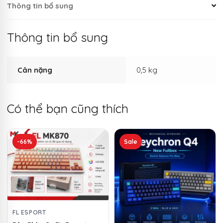
Thông tin bổ sung
Thông tin bổ sung
Cân nặng
0,5 kg
Có thể bạn cũng thích
Sản
-66%
Sale
phẩm
này
có
nhiều
biến
thể.
FL ESPORT
Các