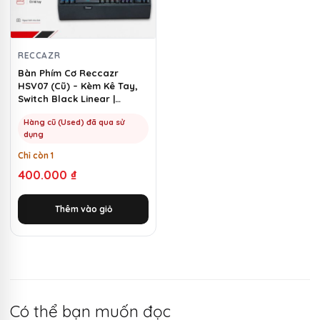
RECCAZR
Bàn Phím Cơ Reccazr
HSV07 (Cũ) – Kèm Kê Tay,
Switch Black Linear |
MKShop
Hàng cũ (Used) đã qua sử
dụng
Chỉ còn 1
400.000
₫
Thêm vào giỏ
Có thể bạn muốn đọc