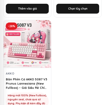
là:
tại
Thêm vào giỏ
Chọn tùy chọn
3.350.000 ₫.
là:
1.150.000 ₫.
-28%
AKKO
Bàn Phím Cơ AKKO 5087 V3
Prunus Lannesiana (New
Fullbox) – Giá Siêu Rẻ Chỉ
1100k | MKShop
Hàng mới 100% (New Fullbox),
nguyên seal, chưa qua sử
dụng. Phụ kiện đi kèm đầy đủ