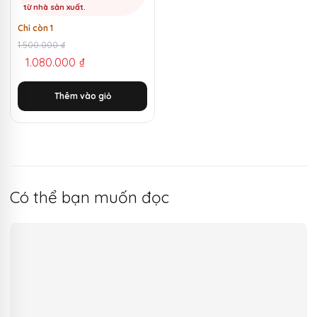
từ nhà sản xuất.
Chỉ còn 1
Giá
Giá
1.500.000
₫
1.080.000
₫
gốc
hiện
là:
tại
Thêm vào giỏ
1.500.000 ₫.
là:
1.080.000 ₫.
Có thể bạn muốn đọc