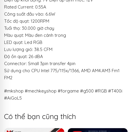
Rated Current: 0.55A
Công suất đầu vào: 6.6W
Tốc độ quạt: 1200RPM
Tuổi thọ: 30.000 giờ chạy
Màu quạt: Màu đen cánh trong
LED quạt: Led RGB
Lưu lượng gió: 38.5 CFM
Độ ồn quạt: 26 dBA
Connector: Small 3pin transfer 4pin
Sử dụng cho CPU Intel 775/115x/1366, AMD AM4.AM3 Fm1
FM2
#mkshop #mechkeyshop #forgame #g500 #RGB #T400i
#AiGoL5
Có thể bạn cũng thích
Sản