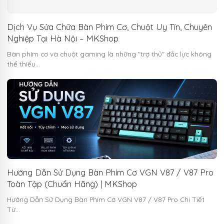
Dịch Vụ Sửa Chữa Bàn Phím Cơ, Chuột Uy Tín, Chuyên
Nghiệp Tại Hà Nội – MKShop
Bàn phím cơ và chuột gaming là những "trợ thủ" đắc lực không
thể thiếu…
Hướng Dẫn Sử Dụng Bàn Phím Cơ VGN V87 / V87 Pro
Toàn Tập (Chuẩn Hãng) | MKShop
Hướng Dẫn Sử Dụng Bàn Phím Cơ VGN V87 / V87 Pro Chi Tiết
Từ…