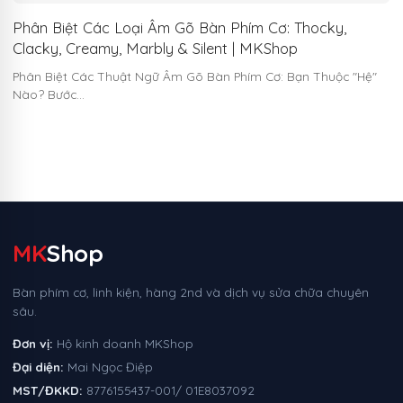
Phân Biệt Các Loại Âm Gõ Bàn Phím Cơ: Thocky,
Clacky, Creamy, Marbly & Silent | MKShop
Phân Biệt Các Thuật Ngữ Âm Gõ Bàn Phím Cơ: Bạn Thuộc "Hệ"
Nào? Bước…
MK
Shop
Bàn phím cơ, linh kiện, hàng 2nd và dịch vụ sửa chữa chuyên
sâu.
Đơn vị:
Hộ kinh doanh MKShop
Đại diện:
Mai Ngọc Điệp
MST/ĐKKD:
8776155437-001/ 01E8037092