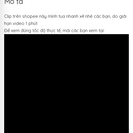
Mô tả
Clip trên shopee này mình tua nhanh x4 nhé các bạn, do giới
hạn video 1 phút
Để xem đúng tốc độ thực tế, mời các bạn xem tại: