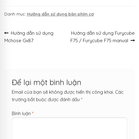
Danh mục:
Hướng dẫn sử dụng bàn phím cơ
Điều
Bài
Bài
Hướng dẫn sử dụng
Hướng dẫn sử dụng Furycube
trước:
tiếp
Mchose Gx87
F75 / Furycube F75 manual
hướng
theo:
bài
viết
Để lại một bình luận
Email của bạn sẽ không được hiển thị công khai.
Các
trường bắt buộc được đánh dấu
*
Bình luận
*