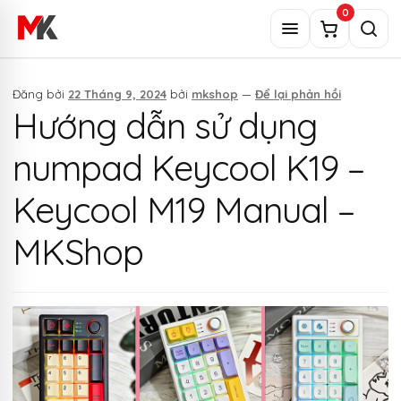
Chuyển
0
đến
Menu
Tìm
nội
kiếm
dung
Đăng bởi
22 Tháng 9, 2024
bởi
mkshop
—
Để lại phản hồi
Hướng dẫn sử dụng
numpad Keycool K19 –
Keycool M19 Manual –
MKShop