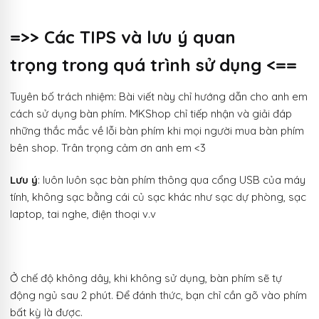
=>> Các TIPS và lưu ý quan
trọng trong quá trình sử dụng <==
Tuyên bố trách nhiệm: Bài viết này chỉ hướng dẫn cho anh em
cách sử dụng bàn phím. MKShop chỉ tiếp nhận và giải đáp
những thắc mắc về lỗi bàn phím khi mọi người mua bàn phím
bên shop. Trân trọng cảm ơn anh em <3
Lưu ý
: luôn luôn sạc bàn phím thông qua cổng USB của máy
tính, không sạc bằng cái củ sạc khác như sạc dự phòng, sạc
laptop, tai nghe, điện thoại v.v
Ở chế độ không dây, khi không sử dụng, bàn phím sẽ tự
động ngủ sau 2 phút. Để đánh thức, bạn chỉ cần gõ vào phím
bất kỳ là được.