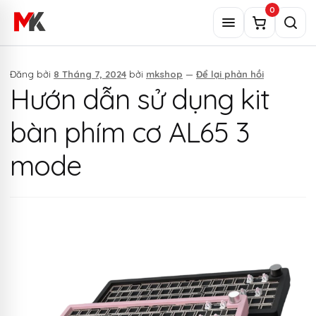
Chuyển
0
đến
Menu
Tìm
nội
kiếm
dung
Đăng bởi
8 Tháng 7, 2024
bởi
mkshop
—
Để lại phản hồi
Hướn dẫn sử dụng kit
bàn phím cơ AL65 3
mode