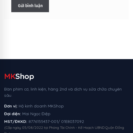
MK
Shop
Bàn phím cơ, linh kiện, hàng 2nd và dịch vụ sửa chữa chuyên
sâu.
Đơn vị:
Hộ kinh doanh MKShop
Đại diện:
Mai Ngọc Điệp
MST/ĐKKD:
8776155437-001/ 01E8037092
(Cấp ngày 05/08/2022 tại Phòng Tài Chính - Kế Hoạch UBND Quận Đống