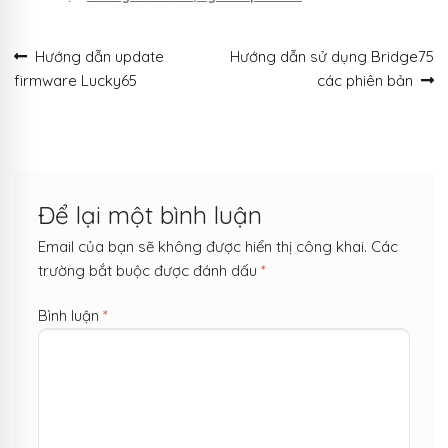
Điều
Bài
Bài
Hướng dẫn update
Hướng dẫn sử dụng Bridge75
trước:
tiếp
firmware Lucky65
các phiên bản
hướng
theo:
bài
viết
Để lại một bình luận
Email của bạn sẽ không được hiển thị công khai.
Các
trường bắt buộc được đánh dấu
*
Bình luận
*