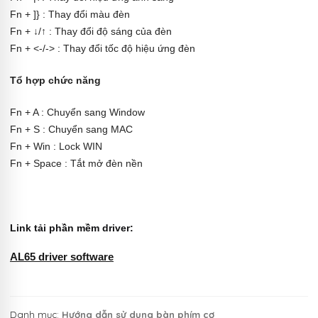
Fn + ]} : Thay đổi màu đèn
Fn + ↓/↑ : Thay đổi độ sáng của đèn
Fn + <-/-> : Thay đổi tốc độ hiệu ứng đèn
Tổ hợp chức năng
Fn + A : Chuyển sang Window
Fn + S : Chuyển sang MAC
Fn + Win : Lock WIN
Fn + Space : Tắt mở đèn nền
Link tải phần mềm driver:
AL65 driver software
Danh mục:
Hướng dẫn sử dụng bàn phím cơ